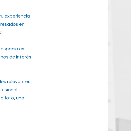
tu experiencia
teresados en
l.
e espacio es
chos de interés
lles relevantes
fesional.
na foto, una