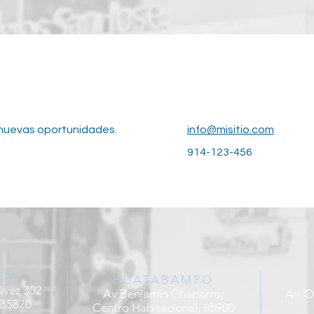
nuevas oportunidades.
info@misitio.com
914-123-456
OA
HUATABAMPO
ávez 302
Av Benjamín Chaparro,
Av. O
 85870
Centro Habitacional, 85900