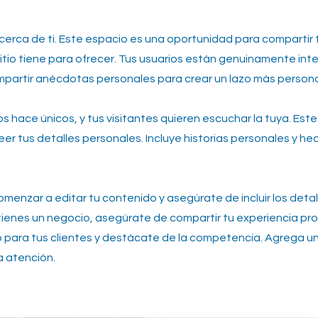
acerca de ti. Este espacio es una oportunidad para compartir 
u sitio tiene para ofrecer. Tus usuarios están genuinamente in
partir anécdotas personales para crear un lazo más persona
los hace únicos, y tus visitantes quieren escuchar la tuya. Est
r tus detalles personales. Incluye historias personales y he
comenzar a editar tu contenido y asegúrate de incluir los deta
Si tienes un negocio, asegúrate de compartir tu experiencia pro
o para tus clientes y destácate de la competencia. Agrega u
a atención.