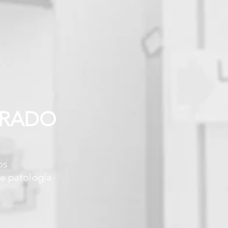
GRADO
os
e patología