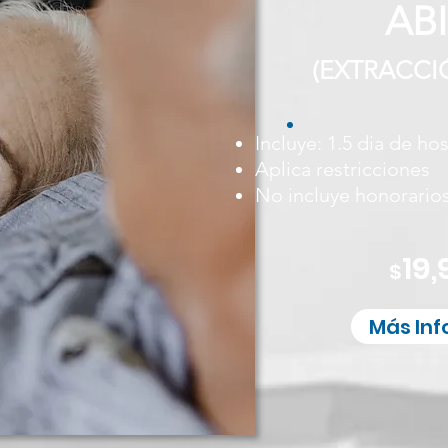
AB
(E
XTRACCI
Incluye: 1.5 dia de ho
Aplica restricciones
No incluye honorario
19,
$
Más In