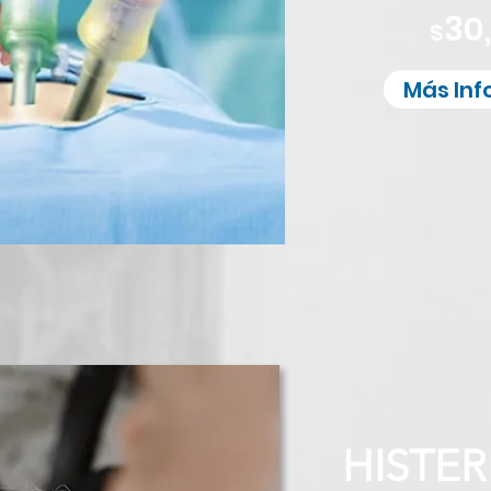
30
$
Más In
HISTE