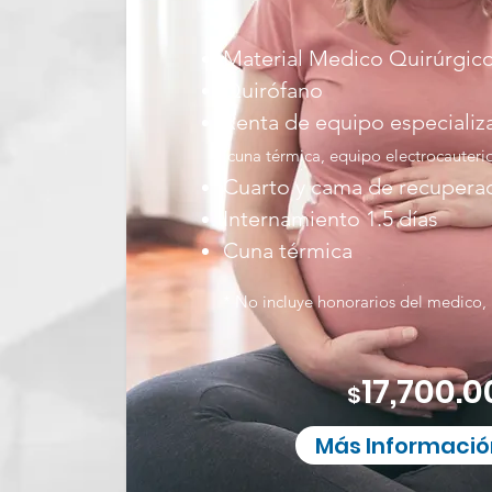
Material Medico Quirúrgic
Quirófano
Renta de equipo especializ
(cuna térmica, equipo electrocauteri
Cuarto y cama de recupera
Internamiento 1.5 días
Cuna térmica
* No incluye honorarios del medico, 
17,700.0
$
Más Informació