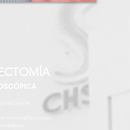
RECTOMÍA
OSCÓPICA
spitalización
os ni complicaciones
s médicos