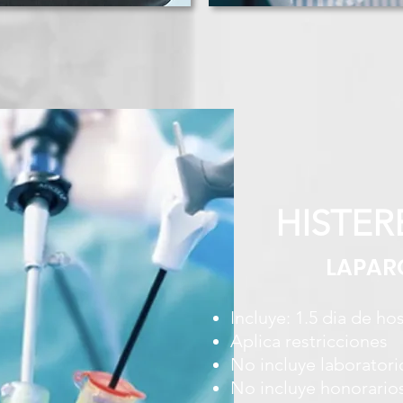
HISTE
LAPAR
Incluye: 1.5 dia de ho
Aplica restricciones
No incluye laboratori
No incluye honorario