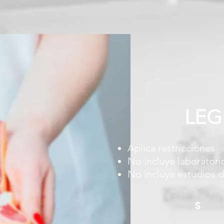
LE
Aplica restricciones
No incluye laboratori
No incluye estudios d
$