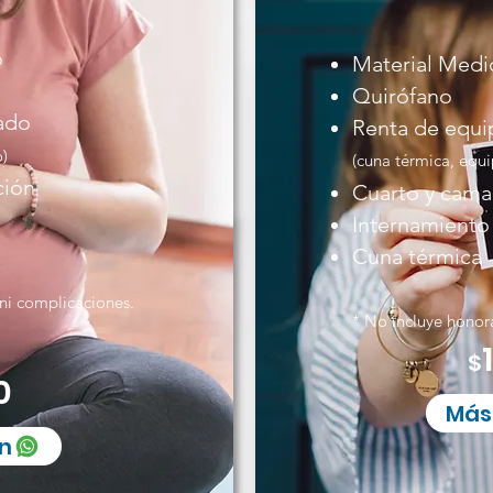
o
Material Medi
Quirófano
ado
Renta de equi
o)
(cuna térmica, equi
ción
Cuarto y cama
Internamiento 
Cuna térmica
ni complicaciones.
* No incluye honor
$
0
Más
n