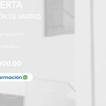
IERTA
Ó
N DE MATRIZ)
spitalización
s médicos
900.00
formación