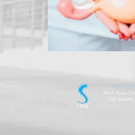
NAVOJ
Blvd. Sosa Ch
Col. Juárez,