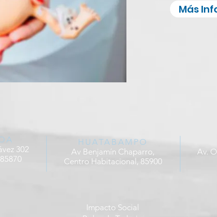
Más In
OA
HUATABAMPO
ávez 302
Av Benjamín Chaparro,
Av. O
 85870
Centro Habitacional, 85900
Impacto Social