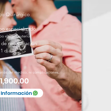
co Quirúrgico
po especializado
po electrocauterio)
 de recuperación
1 día
.
arios del medico, ni complicaciones
11,900.00
 Información