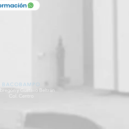
formación
BACOBAMPO
bregón y Gustavo Beltrán
Col. Centro