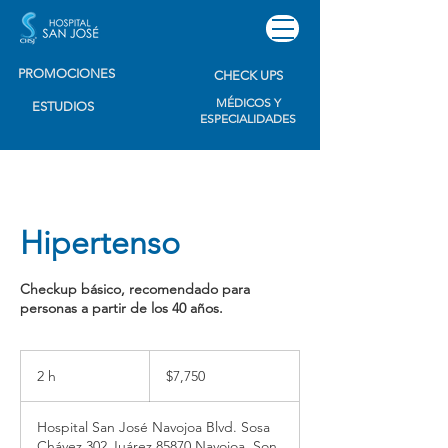
PROMOCIONES
CHECK UPS
MÉDICOS Y
ESTUDIOS
ESPECIALIDADES
Hipertenso
Checkup básico, recomendado para
personas a partir de los 40 años.
7,750
pesos
2 h
2
$7,750
mexicanos
h
Hospital San José Navojoa Blvd. Sosa
Chávez 302 Juárez 85870 Navojoa, Son.