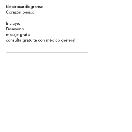
Electrocardiograma:
Corazón básico
Incluye:
Desayuno
masaje gratis
consulta gratuita con médico general
Datos de contacto
Hospital San José Navojoa, Blvd. Sosa
Chávez 302, Juárez, 85870 Navojoa, Son.,
Mexico
NAVOJOA