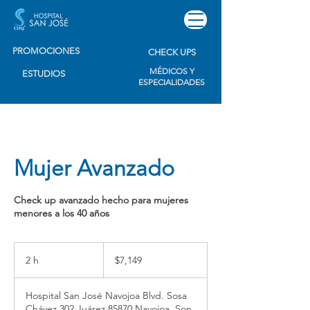
PROMOCIONES
CHECK UPS
MÉDICOS Y
ESTUDIOS
ESPECIALIDADES
Mujer Avanzado
Check up avanzado hecho para mujeres
menores a los 40 años
7,149
pesos
2 h
2
$7,149
mexicanos
h
Hospital San José Navojoa Blvd. Sosa
Chávez 302 Juárez 85870 Navojoa, Son.