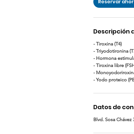
Reservar aho
i
n
Descripción d
- Tiroxina (T4)
- Triyodotironina (T
- Hormona estimula
- Tiroxina libre (FS
- Monoyodoriroxina
- Yodo proteico (PB
Datos de co
Blvd. Sosa Chávez 