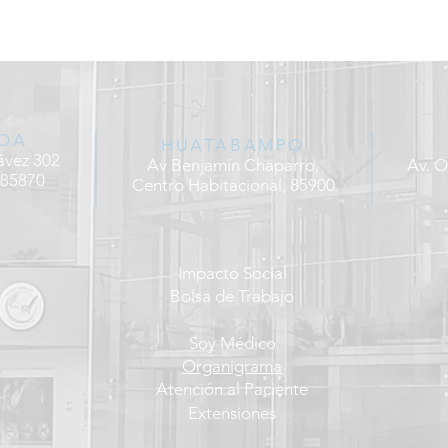
OA
HUATABAMPO
ávez 302
Av Benjamín Chaparro,
Av. O
 85870
Centro Habitacional, 85900
Impacto Social
Bolsa de Trabajo
Soy Médico
Organigrama
Atención al Paciente
Extensiones