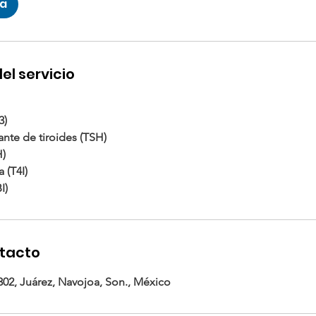
ra
el servicio
3)
nte de tiroides (TSH)
H)
 (T4I)
I)
ntacto
302, Juárez, Navojoa, Son., México