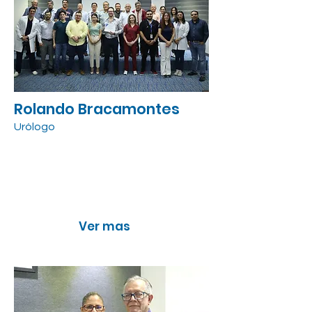
Rolando Bracamontes
Urólogo
Sesión médica 2023
“Antígeno prostático
específico”
Ver mas