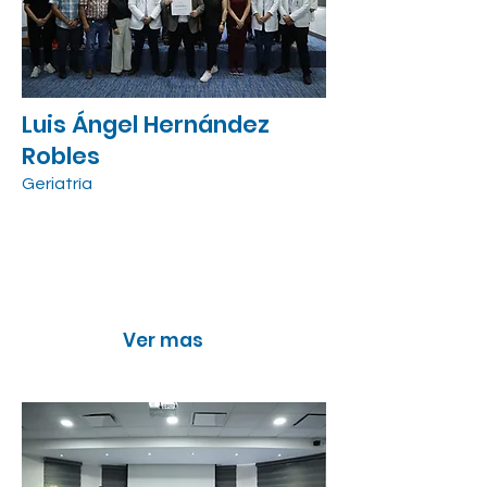
Luis Ángel Hernández
Robles
Geriatría
Sesión médica 2023
"El abuso duele a cualquier
edad"
Ver mas