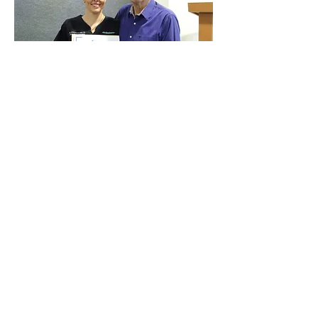
Carmen Nayezca Islas
Cirujana Dentista
Sesión médica 2023
"Relación entre
enfermedades sistémicas y
la cavidad bucal"
Ver mas
NAVOJOA